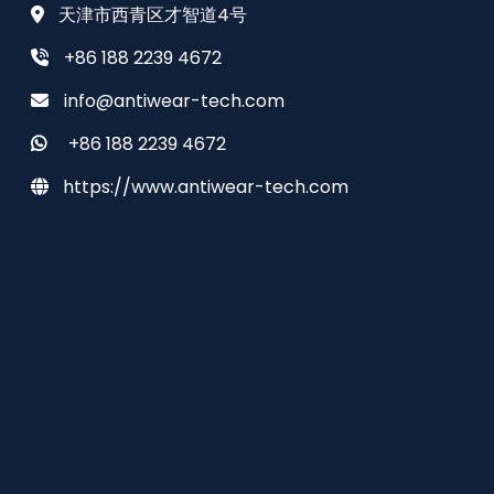
天津市西青区才智道4号
+86 188 2239 4672
info@antiwear-tech.com
+86 188 2239 4672
https://www.antiwear-tech.com